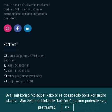
Pratite nas na društvenim mrežama i
budite u toku sa novostima o
nekretninama, cenama, aktuelnom
ponudom.
KONTAKT
Jurija Gagarina 227/54, Novi
Beograd
+381 64 8606 111
+381 11 2283 323
office@lagomnekretnine.rs
Broj u registru 1591
Ovaj sajt koristi "kolačiće" kako bi se obezbedilo bolje korisničko
Developed by Creative Web
iskustvo. Ako želite da blokirate "kolačiće", molimo podesite svoj
2026. © Sva prava zadržana. Zabranjeno je svako kopiranje
pretraživač.
OK
sadržaja sajta i slika bez prethodnog odobrenja. Lagom