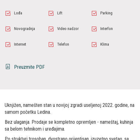
Lođa
Lift
Parking
Novogradnja
Video nadzor
Interfon
Internet
Telefon
Klima
Preuzmite PDF
Uknjižen, namešten stan u novijoj zgradi useljenoj 2022. godine, na
samom početku Ledina.
Bez ulaganja. Prodaje se kompletno opremljen - nameštaj, kuhinja
sa belom tehnikom i uređajima.
Po strukturi trosoban, dvostrano orijentisan, izuzetno svetao, sa