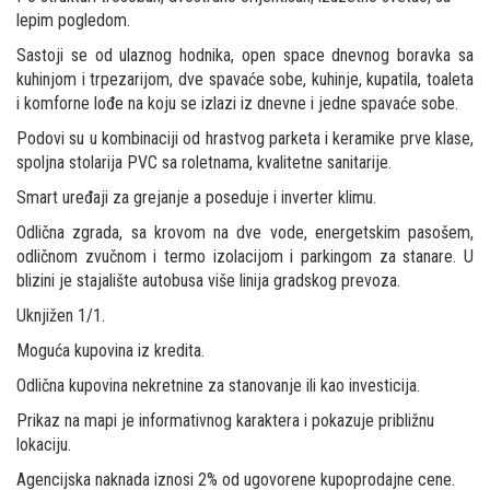
lepim pogledom.
Sastoji se od ulaznog hodnika, open space dnevnog boravka sa
kuhinjom i trpezarijom, dve spavaće sobe, kuhinje, kupatila, toaleta
i komforne lođe na koju se izlazi iz dnevne i jedne spavaće sobe.
Podovi su u kombinaciji od hrastvog parketa i keramike prve klase,
spoljna stolarija PVC sa roletnama, kvalitetne sanitarije.
Smart uređaji za grejanje a poseduje i inverter klimu.
Odlična zgrada, sa krovom na dve vode, energetskim pasošem,
odličnom zvučnom i termo izolacijom i parkingom za stanare. U
blizini je stajalište autobusa više linija gradskog prevoza.
Uknjižen 1/1.
Moguća kupovina iz kredita.
Odlična kupovina nekretnine za stanovanje ili kao investicija.
Prikaz na mapi je informativnog karaktera i pokazuje približnu
lokaciju.
Agencijska naknada iznosi 2% od ugovorene kupoprodajne cene.