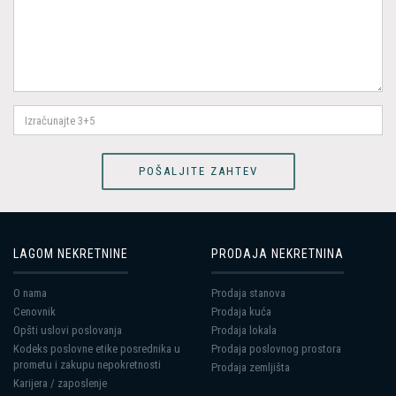
LAGOM NEKRETNINE
PRODAJA NEKRETNINA
O nama
Prodaja stanova
Cenovnik
Prodaja kuća
Opšti uslovi poslovanja
Prodaja lokala
Kodeks poslovne etike posrednika u
Prodaja poslovnog prostora
prometu i zakupu nepokretnosti
Prodaja zemljišta
Karijera / zaposlenje