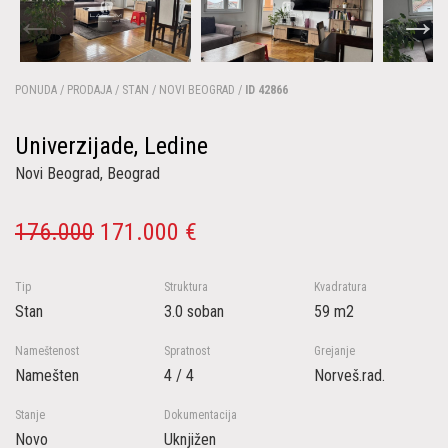
PONUDA / PRODAJA / STAN / NOVI BEOGRAD /
ID 42866
Univerzijade, Ledine
Novi Beograd, Beograd
176.000
171.000 €
Tip
Struktura
Kvadratura
Stan
3.0 soban
59 m2
Nameštenost
Spratnost
Grejanje
Namešten
4 / 4
Norveš.rad.
Stanje
Dokumentacija
Novo
Uknjižen