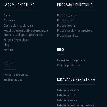
LAGOM NEKRETNINE
PRODAJA NEKRETNINA
O nama
Prodaja stanova
Cenovnik
Prodaja kuća
Opšti uslovi poslovanja
Prodaja lokala
Kodeks poslovne etike posrednika u
Prodaja poslovnog prostora
prometu i zakupu nepokretnosti
Prodaja zemljišta
Karijera / zaposlenje
Blog
INFO
Kontakt
Uslovi korišćenja sajta
USLUGE
Politika privatnosti
Ponudite nekretninu
IZDAVANJE NEKRETNINA
Tražimo za vas
Izdavanje stanova
Izdavanje kuća
Izdavanje lokala
Izdavanje poslovnog prostora