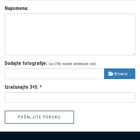
Napomena:
Dodajte fotografije:
(sa CTRL možete selektovati više)
Browse …
Izračunajte 3+5:
*