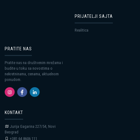
PRIJATELJI SAJTA
Realitica
PRATITE NAS
Pratite nas na društvenim mrežama i
budite u toku sa novostima o
nekretninama, cenama, aktuelnom
ponudom.
KONTAKT
Jurija Gagarina 227/54, Novi
Beograd
+381 64 8606 111