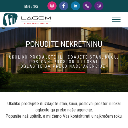
ENG
/
SRB
Toggl
naviga
PONUDITE NEKRETNINU
UKOLIKO PRODAJETE ILI IZDAJETE STAN, KUĆU,
POSLOVNI PROSTOR ILI LOKAL
OGLASITE GA PREKO NAŠE AGENCIJE.
Ukoliko prodajete ili izdajete stan, kuću, poslovni prostor ili lokal
oglasite ga preko naše agencije.
Popunite naš upitnik, a mi ćemo Vas kontaktirati u najkraćem roku.