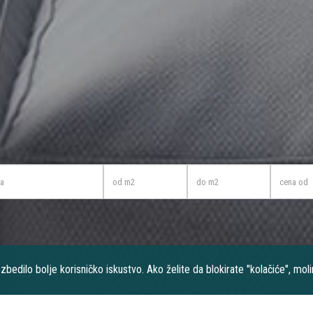
ezbedilo bolje korisničko iskustvo. Ako želite da blokirate "kolačiće", mo