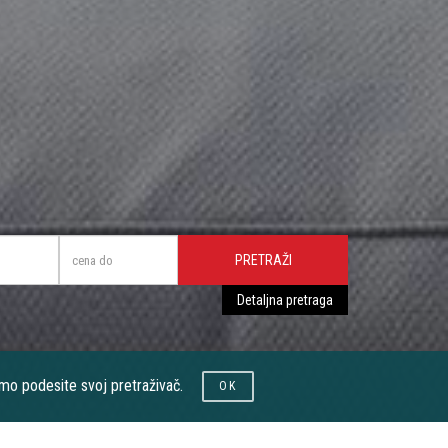
PRETRAŽI
Detaljna pretraga
limo podesite svoj pretraživač.
OK