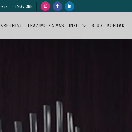
ne.rs
ENG
/
SRB
EKRETNINU
TRAŽIMO ZA VAS
INFO
BLOG
KONTAKT