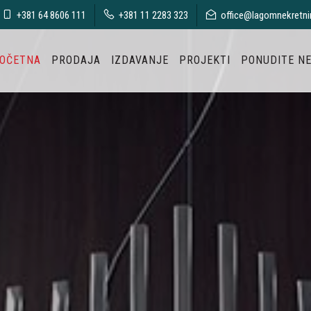
+381 64 8606 111
+381 11 2283 323
office@lagomnekretni
OČETNA
PRODAJA
IZDAVANJE
PROJEKTI
PONUDITE N